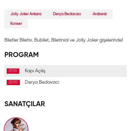
Jolly Joker Ankara
Derya Bedavacı
Arabesk
Konser
Biletler Biletix, Bubilet, Biletinial ve Jolly Joker gişelerinde!
PROGRAM
Kapı Açılış
21:00
Derya Bedavacı
22:00
SANATÇILAR