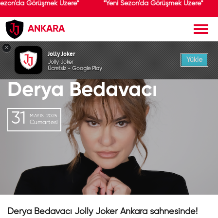
Sezon'da Görüşmek Üzere*
*Yeni Sezon'da Görüşmek Üzere*
ANKARA
GEÇMİŞ ETKİNLİK
×
Jolly Joker
Yükle
Jolly Joker
Ücretsiz - Google Play
Derya Bedavacı
31
MAYIS 2025
Cumartesi
Derya Bedavacı Jolly Joker Ankara sahnesinde!