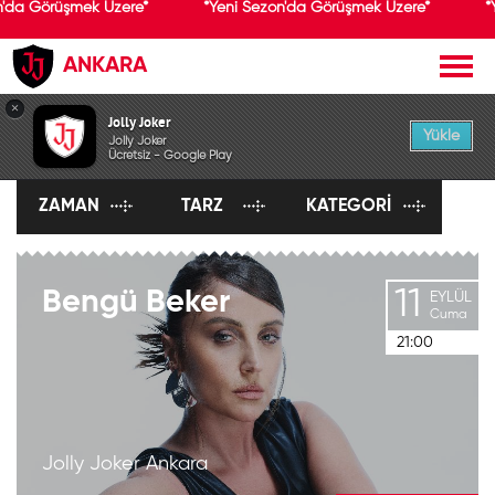
da Görüşmek Üzere*
*Yeni Sezon'da Görüşmek Üzere*
*Ye
ANKARA
×
ETKİNLİKLER
Jolly Joker
Yükle
Jolly Joker
Ücretsiz - Google Play
ZAMAN
TARZ
KATEGORI
11
Bengü
Beker
EYLÜL
Cuma
21:00
Jolly Joker Ankara