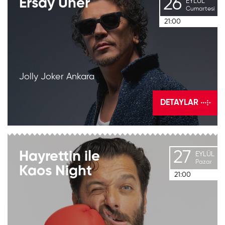
26
Ersay
Üner
EYLÜL
Cumartesi
21:00
Jolly Joker Ankara
DETAYLAR
27
Hayrettin
ile
EYLÜL
Pazar
Kaos
Night
21:00