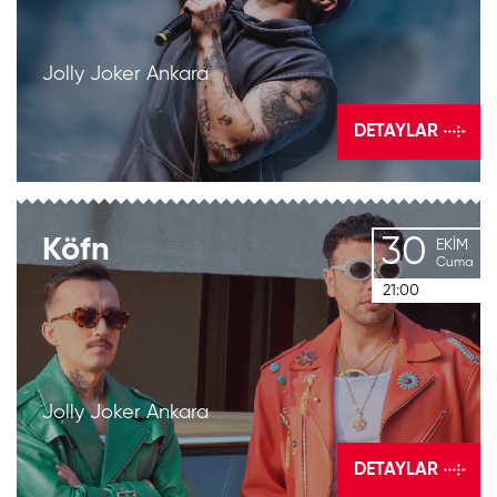
Jolly Joker Ankara
DETAYLAR
30
Köfn
EKIM
Cuma
21:00
Jolly Joker Ankara
DETAYLAR