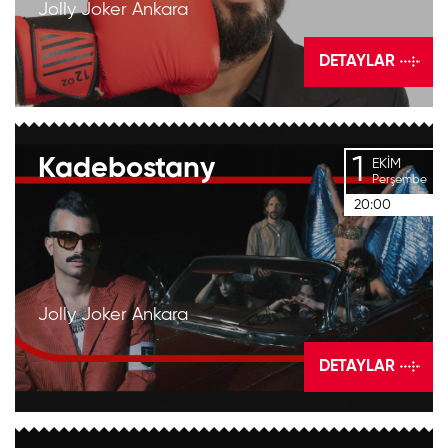
Jolly Joker Ankara
DETAYLAR
1
Kadebostany
EKIM
Perşembe
20:00
Jolly Joker Ankara
DETAYLAR