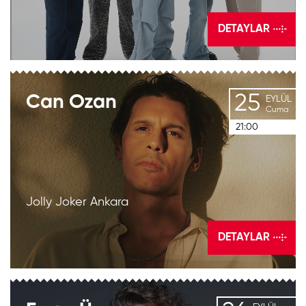
DETAYLAR
25
Can
Ozan
EYLÜL
Cuma
21:00
Jolly Joker Ankara
DETAYLAR