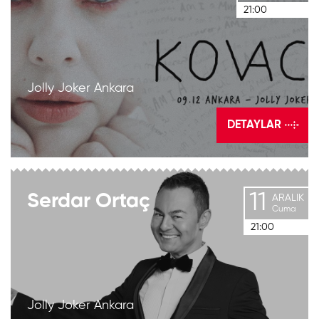
21:00
Jolly Joker Ankara
DETAYLAR
11
Serdar
Ortaç
ARALIK
Cuma
21:00
Jolly Joker Ankara