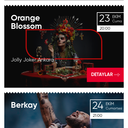
23
Orange
EKIM
Cuma
Blossom
20:00
Jolly Joker Ankara
DETAYLAR
24
Berkay
EKIM
Cumartesi
21:00