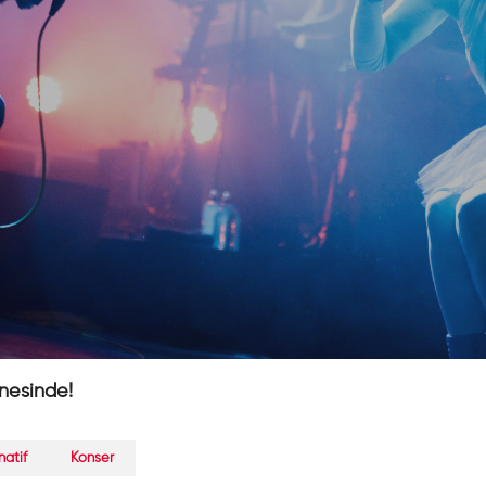
nesinde!
natif
Konser