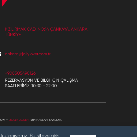
KIZILIRMAK CAD. NO:14 ÇANKAYA, ANKARA,
TÜRKIYE
ankara@jollyjoker.com.tr
+908505490126
REZERVASYON VE BILGI IÇIN ÇALIŞMA
SAATLERIMIZ: 10:30 - 22:00
2019 —
JOLLY JOKER
TÜM HAKLARI SAKLIDIR.
kullanıyoruz. Bu siteye giriş