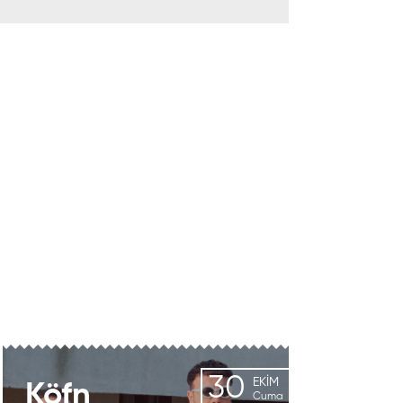
30
EKIM
Köfn
Cuma