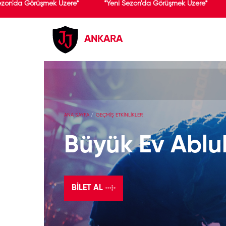
zon'da Görüşmek Üzere*
*Yeni Sezon'da Görüşmek Üzere*
ANKARA
ANA SAYFA
GEÇMİŞ ETKİNLİKLER
Büyük Ev Abl
BILET AL