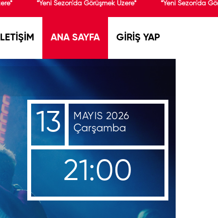
re*
*Yeni Sezon'da Görüşmek Üzere*
*Yeni Sezon'da Gör
İLETİŞİM
ANA SAYFA
GİRİŞ YAP
13
MAYIS 2026
Çarşamba
21:00