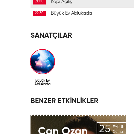
Kapı Açılış
21:00
Büyük Ev Ablukada
22:30
SANATÇILAR
Büyük Ev
Ablukada
BENZER ETKİNLİKLER
25
EYLÜL
Can
Ozan
Cuma