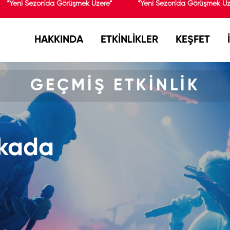
*Yeni Sezon'da Görüşmek Üzere*
*Yeni Sezon'da Görüşmek Üze
HAKKINDA
ETKİNLİKLER
KEŞFET
GEÇMİŞ ETKİNLİK
ukada