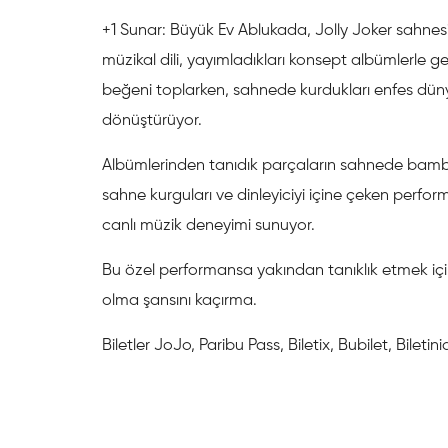
+1 Sunar: Büyük Ev Ablukada, Jolly Joker sahnesi
müzikal dili, yayımladıkları konsept albümlerle gen
beğeni toplarken, sahnede kurdukları enfes dünya
dönüştürüyor.
Albümlerinden tanıdık parçaların sahnede bamb
sahne kurguları ve dinleyiciyi içine çeken perfo
canlı müzik deneyimi sunuyor.
Bu özel performansa yakından tanıklık etmek içi
olma şansını kaçırma.
Biletler JoJo, Paribu Pass, Biletix, Bubilet, Biletin