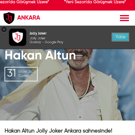
Sezon'da Görüşmek Üzere*
*Yeni Sezon'da Görüşmek Üzere*
ANKARA
GEÇMİŞ ETKİNLİK
×
Jolly Joker
Yükle
Jolly Joker
Ücretsiz - Google Play
Hakan Altun
31
OCAK 2025
Cuma
Hakan Altun Jolly Joker Ankara sahnesinde!