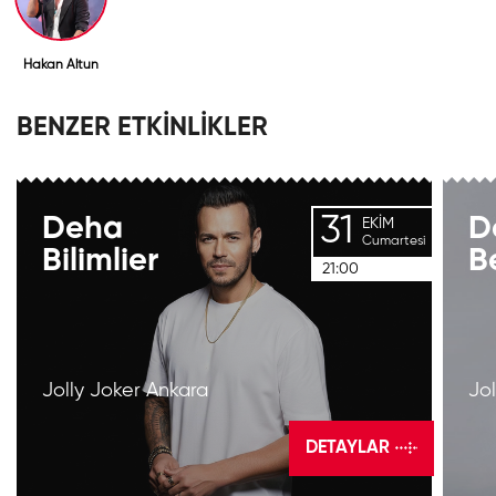
Hakan Altun
BENZER ETKİNLİKLER
31
Deha
D
EKIM
Cumartesi
Bilimlier
B
21:00
Jolly Joker Ankara
Jo
DETAYLAR