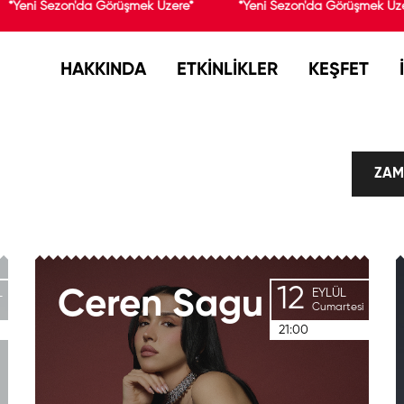
*Yeni Sezon'da Görüşmek Üzere*
*Yeni Sezon'da Görüşmek Üzer
HAKKINDA
ETKİNLİKLER
KEŞFET
ZAM
12
L
Ceren
Sagu
EYLÜL
Cumartesi
21:00