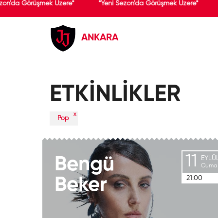
zon'da Görüşmek Üzere*
*Yeni Sezon'da Görüşmek Üzere*
ANKARA
ETKİNLİKLER
x
Pop
11
Bengü
EYLÜ
Cuma
21:00
Beker