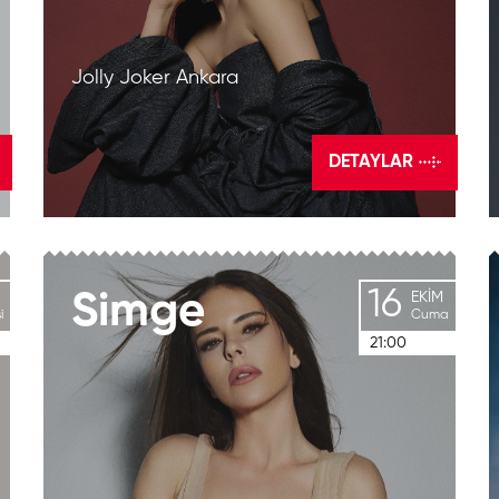
Jolly Joker Ankara
DETAYLAR
16
Simge
EKIM
i
Cuma
21:00