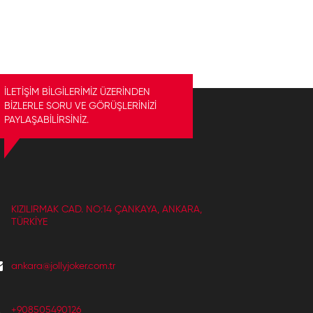
İLETİŞİM BİLGİLERİMİZ ÜZERİNDEN
BİZLERLE SORU VE GÖRÜŞLERİNİZİ
PAYLAŞABİLİRSİNİZ.
KIZILIRMAK CAD. NO:14 ÇANKAYA, ANKARA,
TÜRKIYE
ankara@jollyjoker.com.tr
+908505490126