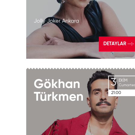
Jolly Joker Ankara
DETAYLAR
3
Gökhan
EKIM
Cumartes
21:00
Türkmen