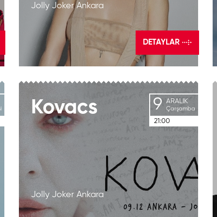
Jolly Joker Ankara
DETAYLAR
9
Kovacs
ARALIK
i
Çarşamba
21:00
Jolly Joker Ankara