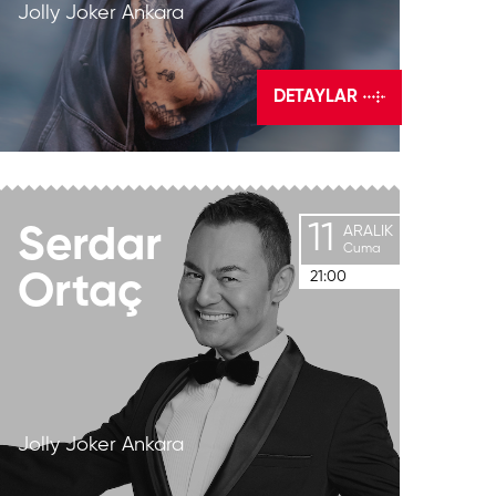
Jolly Joker Ankara
DETAYLAR
11
Serdar
ARALIK
Cuma
21:00
Ortaç
Jolly Joker Ankara