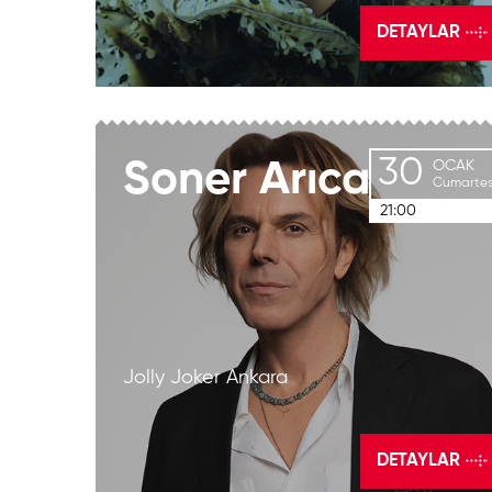
DETAYLAR
30
Soner
Arıca
OCAK
Cumartes
21:00
Jolly Joker Ankara
DETAYLAR