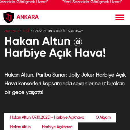
Sezon'da Görüşmek Üzere*
*Yeni Sezon'da Görüşmek Üzere*
ANKARA
×
ANA SAYFA
KEŞİF
HAKAN ALTUN @ HARBIYE AÇIK HAVA!
Jolly Joker
Yükle
Jolly Joker
Hakan Altun @
Ücretsiz - Google Play
Harbiye Açık Hava!
Hakan Altun, Paribu Sunar: Jolly Joker Harbiye Açık
Hava konserleri kapsamında sevenlerine iz bırakan
bir gece yaşattı!
Hakan Altun (07.10.2025) - Harbiye Açıkhava
O Akşam
Hakan Altun
Harbiye Açıkhava