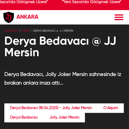
Sezon'da Görüşmek Üzere*
*Yeni Sezon'da Görüşmek Üzere*
ANKARA
×
ANA SAYFA
KEŞİF
DERYA BEDAVACI @ JJ MERSIN
Jolly Joker
Yükle
Jolly Joker
Derya Bedavacı @ JJ
Ücretsiz - Google Play
Mersin
Derya Bedavacı, Jolly Joker Mersin sahnesinde iz
bırakan anlara imza attı...
Derya Bedavacı (18.04.2025) - Jolly Joker Mersin
O Akşam
Derya Bedavacı
Jolly Joker Mersin