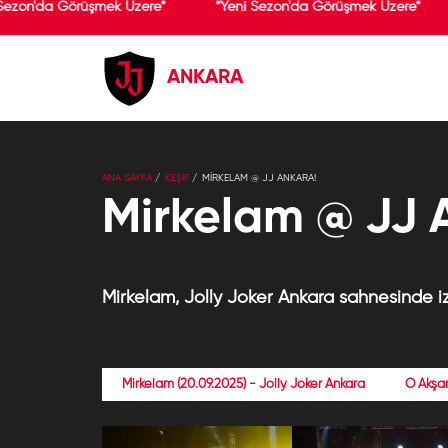
Sezon'da Görüşmek Üzere*
*Yeni Sezon'da Görüşmek Üzere*
ANKARA
ANA SAYFA
KEŞİF
MIRKELAM @ JJ ANKARA!
Mirkelam @ JJ 
Mirkelam, Jolly Joker Ankara sahnesinde iz 
Mirkelam (20.09.2025) - Jolly Joker Ankara
O Akş