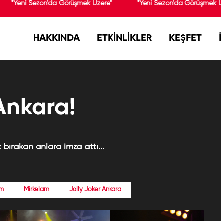
*Yeni Sezon'da Görüşmek Üzere*
*Yeni Sezon'da Görüşmek Ü
HAKKINDA
ETKİNLİKLER
KEŞFET
Ankara!
bırakan anlara imza attı...
am
Mirkelam
Jolly Joker Ankara