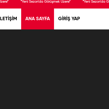
zere*
*Yeni Sezon'da Görüşmek Üzere*
*Yeni Sezon'da G
İLETİŞİM
ANA SAYFA
GİRİŞ YAP