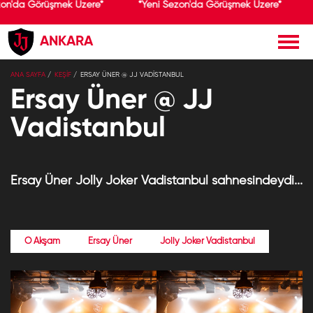
zon'da Görüşmek Üzere*
*Yeni Sezon'da Görüşmek Üzere*
ANKARA
ANA SAYFA
KEŞİF
ERSAY ÜNER @ JJ VADISTANBUL
Ersay Üner @ JJ
Vadistanbul
Ersay Üner Jolly Joker Vadistanbul sahnesindeydi...
O Akşam
Ersay Üner
Jolly Joker Vadistanbul