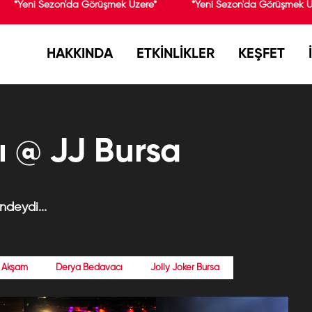
*Yeni Sezon'da Görüşmek Üzere*
*Yeni Sezon'da Görüşmek Ü
HAKKINDA
ETKİNLİKLER
KEŞFET
 @ JJ Bursa
deydi...
 Akşam
Derya Bedavacı
Jolly Joker Bursa