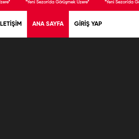
zere*
*Yeni Sezon'da Görüşmek Üzere*
*Yeni Sezon'da G
İLETİŞİM
ANA SAYFA
GİRİŞ YAP