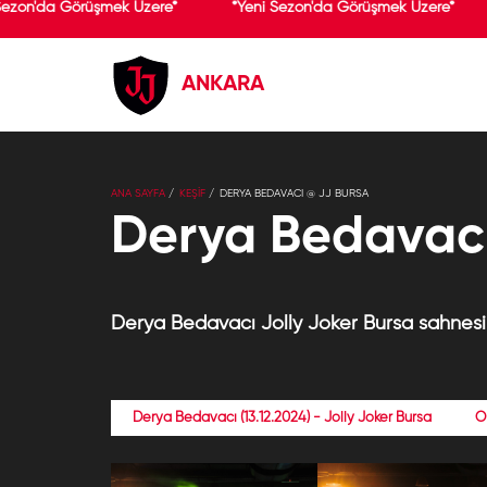
Sezon'da Görüşmek Üzere*
*Yeni Sezon'da Görüşmek Üzere*
ANKARA
ANA SAYFA
KEŞİF
DERYA BEDAVACI @ JJ BURSA
Derya Bedavacı
Derya Bedavacı Jolly Joker Bursa sahnesin
Derya Bedavacı (13.12.2024) - Jolly Joker Bursa
O