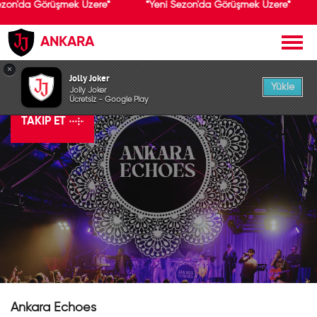
ezon'da Görüşmek Üzere*
*Yeni Sezon'da Görüşmek Üzere*
ANKARA
×
Ankara Echoes
Jolly Joker
Yükle
Jolly Joker
Ücretsiz - Google Play
TAKIP ET
Ankara Echoes