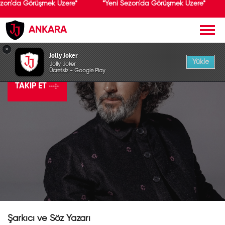
ezon'da Görüşmek Üzere*
*Yeni Sezon'da Görüşmek Üzere*
ANKARA
×
Fettah Can
Jolly Joker
Yükle
Jolly Joker
Ücretsiz - Google Play
TAKIP ET
Şarkıcı ve Söz Yazarı