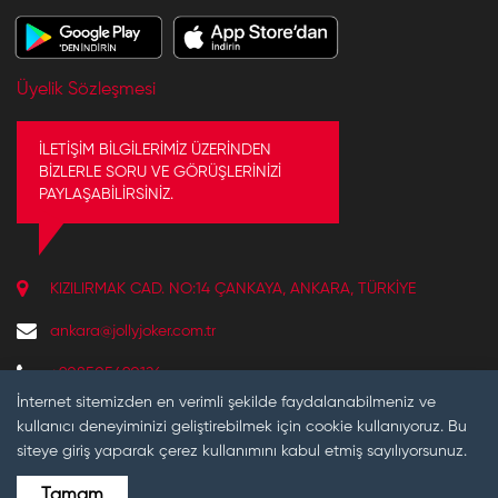
Üyelik Sözleşmesi
İLETİŞİM BİLGİLERİMİZ ÜZERİNDEN
BİZLERLE SORU VE GÖRÜŞLERİNİZİ
PAYLAŞABİLİRSİNİZ.
KIZILIRMAK CAD. NO:14 ÇANKAYA, ANKARA, TÜRKIYE
ankara@jollyjoker.com.tr
+908505490126
REZERVASYON VE BILGI IÇIN ÇALIŞMA SAATLERIMIZ:
İnternet sitemizden en verimli şekilde faydalanabilmeniz ve
10:30 - 22:00
kullanıcı deneyiminizi geliştirebilmek için cookie kullanıyoruz. Bu
siteye giriş yaparak çerez kullanımını kabul etmiş sayılıyorsunuz.
Tamam