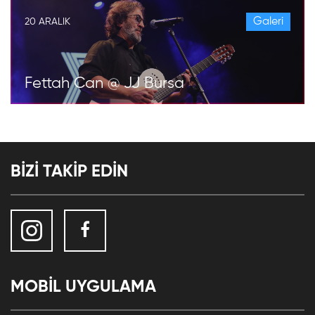
Galeri
20 ARALIK
Fettah Can @ JJ Bursa
BİZİ TAKİP EDİN
MOBİL UYGULAMA